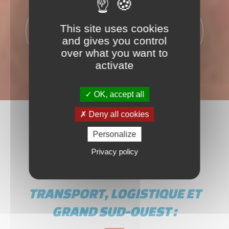
500
365
This site uses cookies
PALETTES
JOURS
and gives you control
over what you want to
activate
OK, accept all
Deny all cookies
Personalize
Privacy policy
TRANSPORT, LOGISTIQUE ET
GRAND SUD-OUEST :