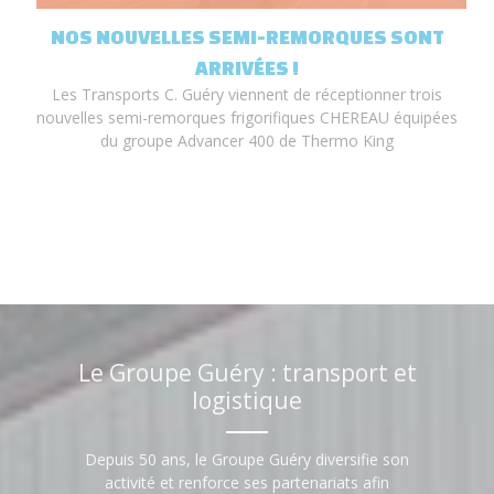
T
NOS NOUVELLES SEMI-REMORQUES SONT
ARRIVÉES !
Les Transports C. Guéry viennent de réceptionner trois
nouvelles semi-remorques frigorifiques CHEREAU équipées
du groupe Advancer 400 de Thermo King
Le Groupe Guéry : transport et
logistique
Depuis 50 ans, le Groupe Guéry diversifie son
activité et renforce ses partenariats afin