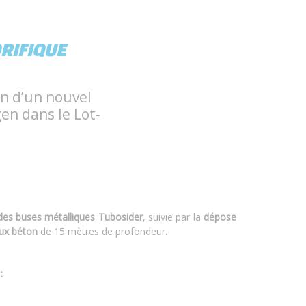
RIFIQUE
on d’un nouvel
en dans le Lot-
des buses métalliques Tubosider
, suivie par la
dépose
ux béton
de 15 mètres de profondeur.
: