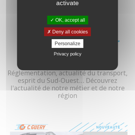
activate
OK, accept all
Deny all cookies
TRANSPORT, LOGISTIQUE ET
Personalize
GRAND SUD-OUEST :
Privacy policy
Réglementation, actualité du transport,
esprit du Sud-Ouest... Découvrez
l'actualité de notre métier et de notre
région