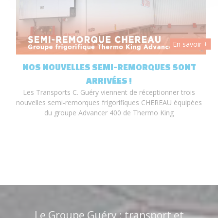
En savoir +
S NOUVELLES SEMI-REMORQUES SONT
OFFRE D
ARRIVÉES !
Transports C. Guéry viennent de réceptionner trois
Les Transpo
lles semi-remorques frigorifiques CHEREAU équipées
H/F en CDI 
du groupe Advancer 400 de Thermo King
ou 
Le Groupe Guéry : transport et