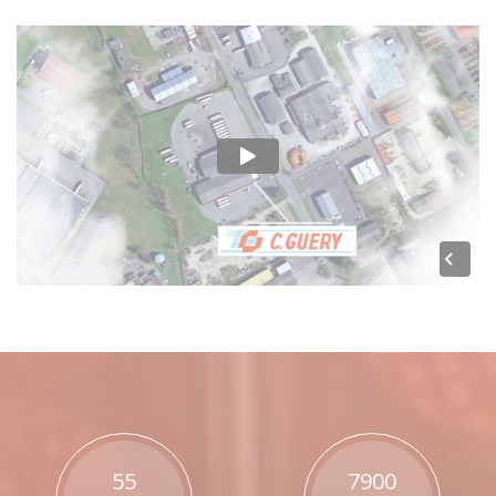
55
7900