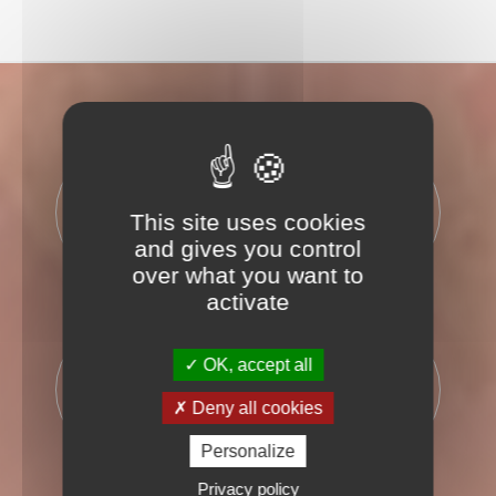
55
7900
MOTEURS
KILOMÉTRES
This site uses cookies
and gives you control
over what you want to
activate
500
365
OK, accept all
PALETTES
JOURS
Deny all cookies
Personalize
Privacy policy