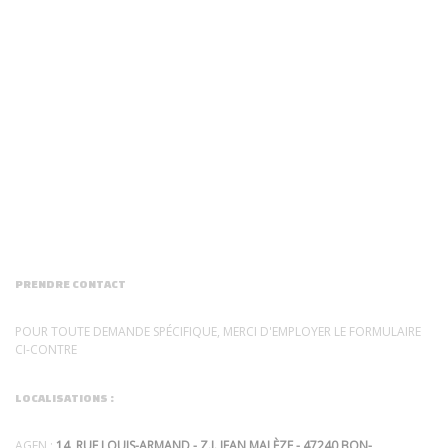
PRENDRE CONTACT
POUR TOUTE DEMANDE SPÉCIFIQUE, MERCI D'EMPLOYER LE FORMULAIRE
CI-CONTRE
LOCALISATIONS :
AGEN :
14, RUE LOUIS-ARMAND - Z.I. JEAN MALÈZE - 47240 BON-