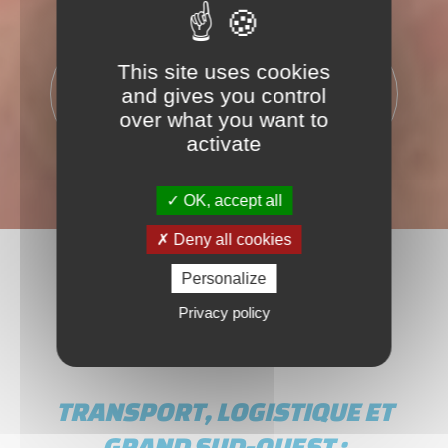
This site uses cookies
500
365
and gives you control
PALETTES
JOURS
over what you want to
activate
OK, accept all
Deny all cookies
Personalize
Privacy policy
TRANSPORT, LOGISTIQUE ET
GRAND SUD-OUEST :