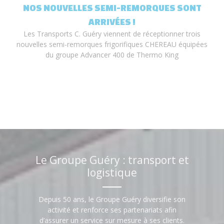
T
NOS NOUVELLES SEMI-REMORQUES SONT
ARRIVÉES !
Les Transports C. Guéry viennent de réceptionner trois
nouvelles semi-remorques frigorifiques CHEREAU équipées
du groupe Advancer 400 de Thermo King
Le Groupe Guéry : transport et
logistique
Depuis 50 ans, le Groupe Guéry diversifie son
activité et renforce ses partenariats afin
d’assurer un service sur mesure à ses clients.