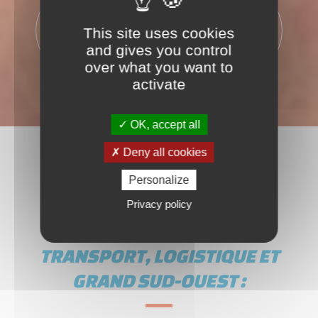
500
365
This site uses cookies
PALETTES
JOURS
and gives you control
over what you want to
activate
OK, accept all
Deny all cookies
Personalize
Privacy policy
TRANSPORT, LOGISTIQUE ET
GRAND SUD-OUEST :