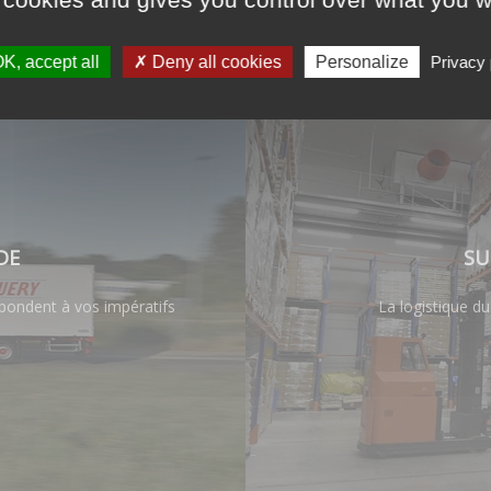
K, accept all
Deny all cookies
Personalize
Privacy 
DE
SU
pondent à vos impératifs
La logistique du