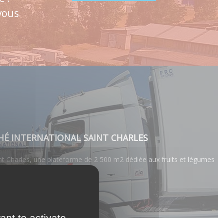
vous
HÉ INTERNATIONAL SAINT CHARLES
t Charles, une plateforme de 2 500 m2 dédiée aux fruits et légumes
PERPIGNAN
ant to activate