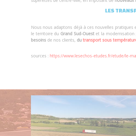
supérettes de centre-ville, en imposant de
nouveaux f
LES TRANSP
Nous nous adaptons déjà à ces nouvelles pratiques en
le territoire du
Grand Sud-Ouest
et la modernisation 
besoins
de nos clients,
du
transport sous température
sources :
https://www.lesechos-etudes.fr/etude/le-mar