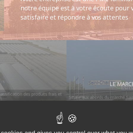
notre équipe est à votre écoute pour 
satisfaire et répondre à vos attentes
LE MARC
ssification des produits frais et
Située aux abords du marché Sain
 cookies and gives you control over what you w