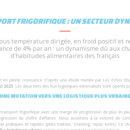
ORT FRIGORIFIQUE : UN SECTEUR DY
ous température dirigée, en froid positif et n
sance de 4% par an : un dynamisme dû aux c
d’habitudes alimentaires des français
 en pleine croissance. D’après une étude menée par Les Echos Etudes,
ci 2025
. Les deux tiers des flux logistiques externalisés sont opérés p
UNE MUTATION VERS UNE LOGISTIQUE PLUS URBAIN
du transport frigorifique avec une marge de progression de plus en p
ogression du chiffre d’affaires. Nous assistons à la volonté de con
pas pratiques et rapides (plats traiteur, snacking, repas livrés). C