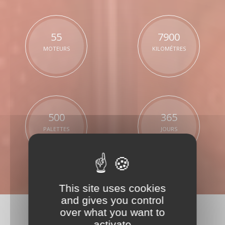
55
7900
MOTEURS
KILOMÉTRES
500
365
PALETTES
JOURS
This site uses cookies
and gives you control
over what you want to
activate