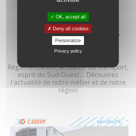
OK, accept all
Deny all cookies
TRANSPORT, LOGISTIQUE ET
Personalize
GRAND SUD-OUEST :
Privacy policy
Réglementation, actualité du transport,
esprit du Sud-Ouest... Découvrez
l'actualité de notre métier et de notre
région