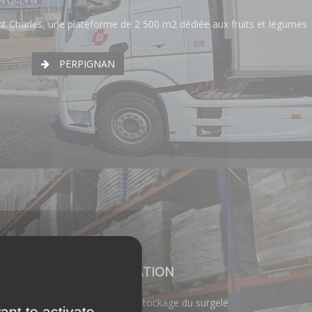
t Charles, une plateforme de 2 500 m2 dédiée aux fruits et légumes
PERPIGNAN
RGÉLATION & CONGÉLATION
 froid : 55 000 m3 attribués au stockage du surgelé
ant to activate