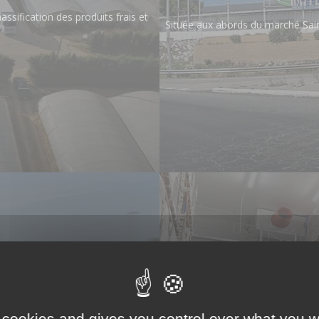
ssification des produits frais et
Située aux abords du marché Sain
DE
SU
pondent à vos impératifs
La logistique du
 cookies and gives you control over what you w