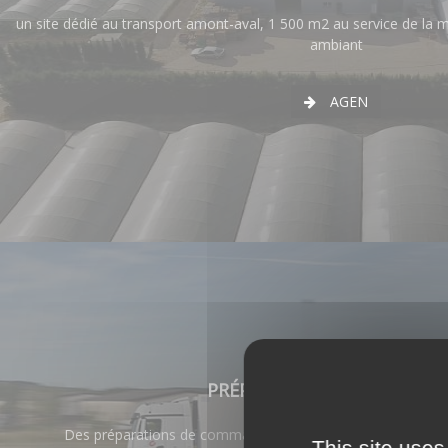
un site dédié au transport amont-aval, 1 500 m2 au service de la ma
ambiant
AGEN
PRÉPARATION DE COMMAN
Des préparations de commandes précises et rapides qui ré
This site uses