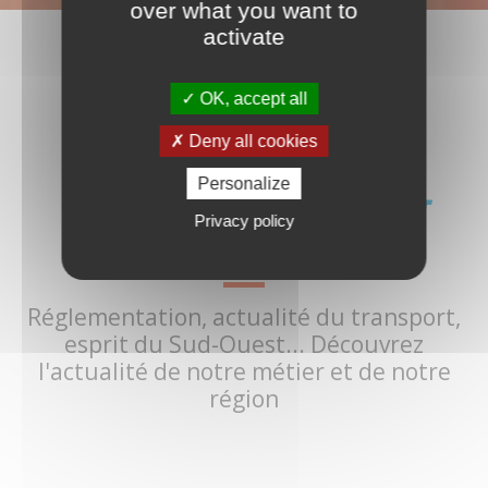
over what you want to
activate
OK, accept all
Deny all cookies
Personalize
TRANSPORT, LOGISTIQUE ET
Privacy policy
GRAND SUD-OUEST :
Réglementation, actualité du transport,
esprit du Sud-Ouest... Découvrez
l'actualité de notre métier et de notre
région