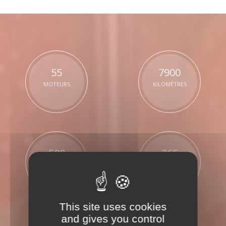
55
7900
MOTEURS
KILOMÉTRES
500
365
PALETTES
JOURS
This site uses cookies
and gives you control