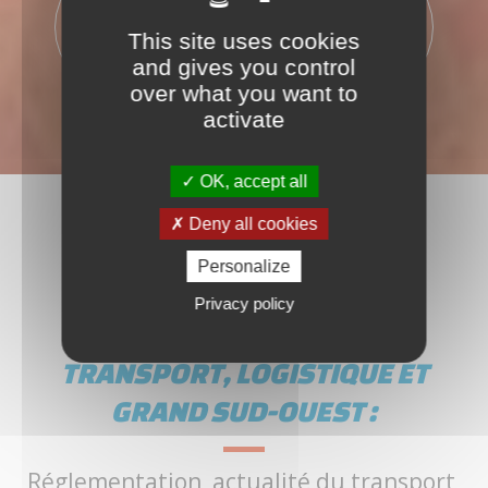
500
365
PALETTES
JOURS
This site uses cookies
and gives you control
over what you want to
activate
OK, accept all
Deny all cookies
Personalize
Privacy policy
TRANSPORT, LOGISTIQUE ET
GRAND SUD-OUEST :
Réglementation, actualité du transport,