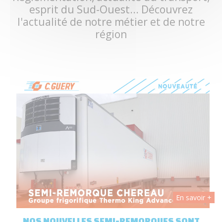
esprit du Sud-Ouest... Découvrez
l'actualité de notre métier et de notre
région
 +
En savoir +
T
NOS NOUVELLES SEMI-REMORQUES SONT