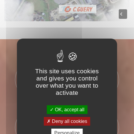
This site uses cookies
55
7900
and gives you control
MOTEURS
KILOMÉTRES
over what you want to
activate
OK, accept all
500
365
Deny all cookies
PALETTES
JOURS
Personalize