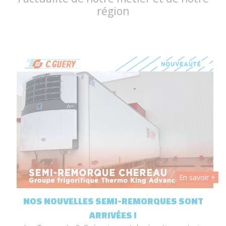
région
 +
En savoir +
T
NOS NOUVELLES SEMI-REMORQUES SONT
ARRIVÉES !